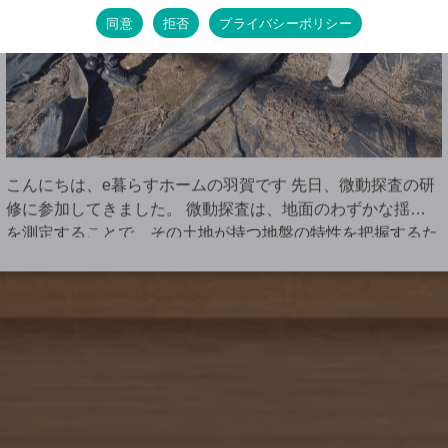
同意
拒否
プライバシーポリシー
こんにちは、e暮らすホームの羽賀です 先日、微動探査の研
修に参加してきました。 微動探査は、地面のわずかな揺れ
を測定することで、その土地が持つ地盤の特性を把握するた
めの調査です。 一般的に住宅を建てる際、地盤が建物を支
え […]