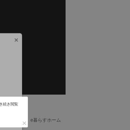
×
引き続き閲覧
2/27
投稿者：
e暮らすホーム