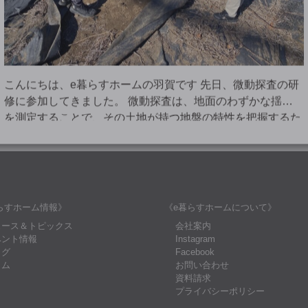
こんにちは、e暮らすホームの羽賀です 先日、微動探査の研
修に参加してきました。 微動探査は、地面のわずかな揺れ
を測定することで、その土地が持つ地盤の特性を把握するた
めの調査です。 一般的に住宅を建てる際、地盤が建物を支
え […]
らすホーム情報》
《e暮らすホームについて》
ュース＆トピックス
会社案内
ベント情報
Instagram
ログ
Facebook
ラム
お問い合わせ
資料請求
プライバシーポリシー