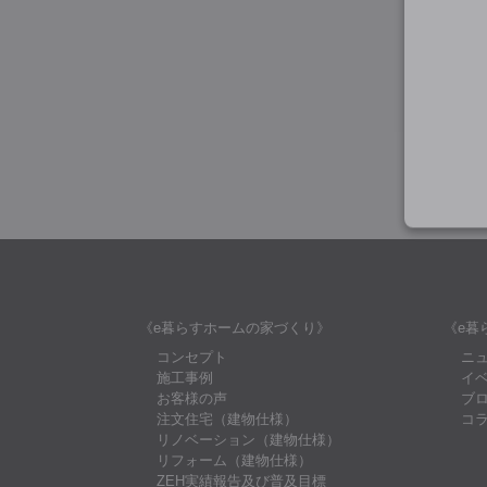
《e暮らすホームの家づくり》
《e暮
コンセプト
ニ
施工事例
イ
お客様の声
ブ
注文住宅（建物仕様）
コ
リノベーション（建物仕様）
リフォーム（建物仕様）
ZEH実績報告及び普及目標