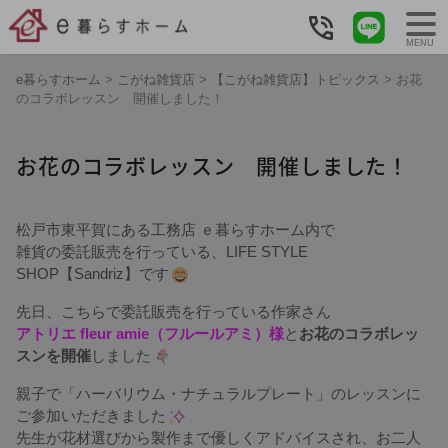
MENU
e暮らすホーム
>
こがね雑貨店
>
【こがね雑貨店】トピックス
>
お花
のコラボレッスン 開催しました！
お花のコラボレッスン 開催しました！
松戸市東平賀にある工務店 ｅ暮らすホーム内で
雑貨の委託販売を行っている、LIFE STYLE
SHOP【Sandriz】です
先日、こちらで委託販売を行っている作家さん
アトリエ fleur amie（フルールアミ）様
と
お花のコラボレッ
スンを開催
しました
親子で「ハーバリウム・ナチュラルプレート」のレッスンに
ご参加いただきました
先生が花材選びから製作まで優しくアドバイスされ、お二人