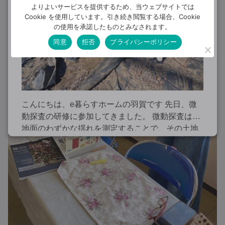
よりよいサービスを提供するため、当ウェブサイトでは
Cookie を使用しています。引き続き閲覧する場合、Cookie
の使用を承諾したものとみなされます。
同意
拒否
プライバシーポリシー
こんにちは、e暮らすホームの羽賀です 先日、微
動探査の研修に参加してきました。 微動探査は、
地面のわずかな揺れを測定することで、その土地
が持つ地盤の特性を把握するための調査です。 一
般的に住宅を建てる際、地盤が建物を支え […]