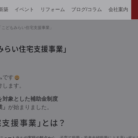
新築
イベント
リフォーム
ブログ/コラム
会社案内
「こどもみらい住宅支援事業」
みらい住宅支援事業」
ムです
けします。
を対象とした補助金制度
業」
が始まりました。
宅支援事業」とは？
ンニュートラルの実現の観点から、
​子育て世帯・若者夫婦世帯による高い省エ