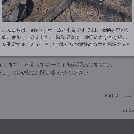
もあり
こんにちは、e暮らすホームの羽賀です 先日、微動探査の研
修に参加してきました。 微動探査は、地面のわずかな揺れ
を測定することで、その土地が持つ地盤の特性を把握するた
めの調査です。 一般的に住宅を建てる際、地盤が建物を支
要がありません）
え […]
なります。ｅ暮らすホームも登録済みですので、
方は、お気軽にお問い合わせください。
ニ
Posted in：
2022