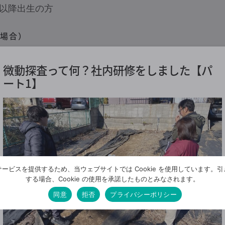
2日以降出生の方
場合）
が決まります
微動探査って何？社内研修をしました【パ
ームの建てるお家は、標準仕様で①に該当します
ート1】
ネルギー消費量等級４の住宅
ービスを提供するため、当ウェブサイトでは Cookie を使用しています。
する場合、Cookie の使用を承諾したものとみなされます。
築の場合）
同意
拒否
プライバシーポリシー
10月31日（※）