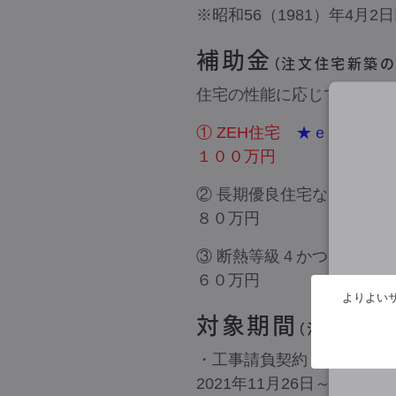
※昭和56（1981）年4月
補助金
（注文住宅新築の
住宅の性能に応じて補助額
① ZEH住宅
★ｅ暮らすホ
１００万円
② 長期優良住宅など
８０万円
③ 断熱等級４かつ一次エ
６０万円
よりよいサ
対象期間
（注文住宅新
・工事請負契約
2021年11月26日～2022年