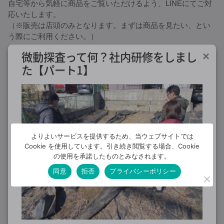
自宅等から気軽に商品をご覧いただけるよう、LINEにてご対
応いたします。
（※販売は店頭のみとなります。まずは商品を見たい、とい
う際にご利用ください。）
微動探査って何？社内研修をしまし
×
LINE公式アカウント「e暮らすホーム」を友だち追加後、
た【パート1】
トークにて「雑貨についての問い合わせ」とスタッフにお伝
えください。
★e暮らすホーム 友だち追加はコチラから↓
よりよいサービスを提供するため、当ウェブサイトでは
Cookie を使用しています。引き続き閲覧する場合、Cookie
の使用を承諾したものとみなされます。
moving
こがね雑貨店
こがね雑貨店のお知らせ
Posted in：
同意
拒否
プライバシーポリシー
2020/7/20
投稿者：
e暮らすホーム