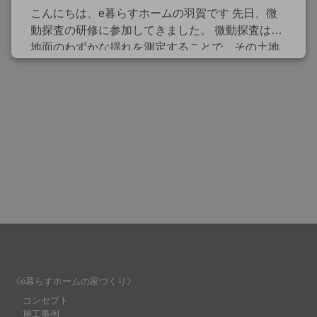
こんにちは、e暮らすホームの羽賀です 先日、微
動探査の研修に参加してきました。 微動探査は、
地面のわずかな揺れを測定することで、その土地
が持つ地盤の特性を把握するための調査です。 一
般的に住宅を建てる際、地盤が建物を支え […]
《e暮らすホームの家づくり》
コンセプト
施工事例