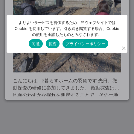
よりよいサービスを提供するため、当ウェブサイトでは
Cookie を使用しています。引き続き閲覧する場合、Cookie
の使用を承諾したものとみなされます。
同意
拒否
プライバシーポリシー
こんにちは、e暮らすホームの羽賀です 先日、微
動探査の研修に参加してきました。 微動探査は、
地面のわずかな揺れを測定することで、その土地
が持つ地盤の特性を把握するための調査です。 一
般的に住宅を建てる際、地盤が建物を支え […]