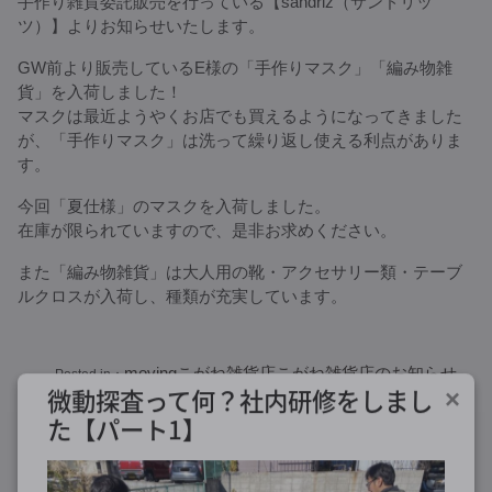
手作り雑貨委託販売を行っている【sandriz（サンドリッ
ツ）】よりお知らせいたします。
GW前より販売しているE様の「手作りマスク」「編み物雑
貨」を入荷しました！
マスクは最近ようやくお店でも買えるようになってきました
が、「手作りマスク」は洗って繰り返し使える利点がありま
す。
今回「夏仕様」のマスクを入荷しました。
在庫が限られていますので、是非お求めください。
また「編み物雑貨」は大人用の靴・アクセサリー類・テーブ
ルクロスが入荷し、種類が充実しています。
moving
こがね雑貨店
こがね雑貨店のお知らせ
Posted in：
微動探査って何？社内研修をしまし
×
た【パート1】
2020/6/2
投稿者：
e暮らすホーム