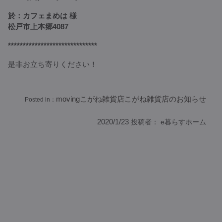
於：カフェまめは 様
松戸市上本郷4087
******************************
是非お立ち寄りください！
moving
こがね雑貨店
こがね雑貨店のお知らせ
Posted in：
2020/1/23
投稿者：
e暮らすホーム