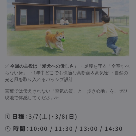
✅
今回の主役は「愛犬への優しさ」
・足腰を守る「全室すべ
らない床」 ・1年中どこでも快適な高断熱＆高気密 ・自然の
光と風を取り入れるパッシブ設計
言葉では伝えきれない「空気の質」と「歩き心地」を、ぜひ
現地で体感してください✨
🗓
日程
：3/7(土)・3/8(日)
🕙
時間
：10:00 / 11:30 / 13:00 / 14:30