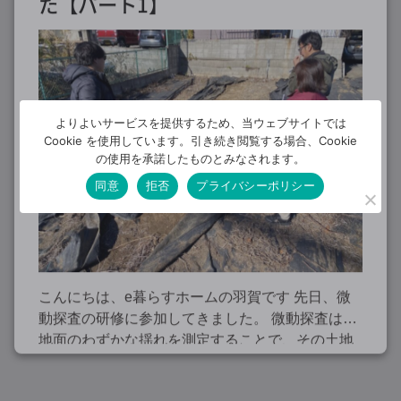
た【パート1】
ニュース＆トピックス
ブログ
Posted in：
2026/2/21
投稿者：
e暮らすホーム
よりよいサービスを提供するため、当ウェブサイトでは
Cookie を使用しています。引き続き閲覧する場合、Cookie
の使用を承諾したものとみなされます。
同意
拒否
プライバシーポリシー
こんにちは、e暮らすホームの羽賀です 先日、微
動探査の研修に参加してきました。 微動探査は、
地面のわずかな揺れを測定することで、その土地
が持つ地盤の特性を把握するための調査です。 一
般的に住宅を建てる際、地盤が建物を支え […]