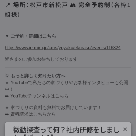
📍
場所
：松戸市新松戸 👥
完全予約制
（各枠1
組様）
▼
ご予約・詳細はこちら
https://www.ie-miru.jp/cms/yoyaku/ekurasu/events/116824
皆さまのご参加お待ちしております
💡
もっと詳しく知りたい方へ
🔸 YouTubeで私たちの家づくりやお客様インタビューも公開
中！
➡️
YouTubeチャンネルはこちら
🔸 家づくりの資料も無料でお届けしています！
➡️
資料請求はこちらから
微動探査って何？社内研修をしまし
×