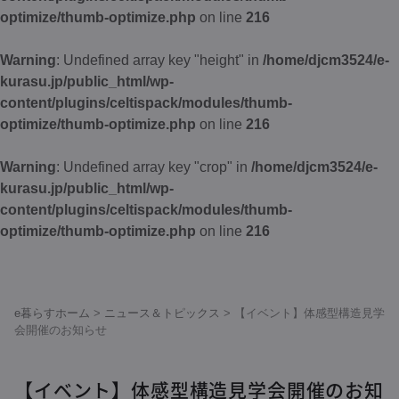
optimize/thumb-optimize.php
on line
216
Warning
: Undefined array key "height" in
/home/djcm3524/e-
kurasu.jp/public_html/wp-
content/plugins/celtispack/modules/thumb-
optimize/thumb-optimize.php
on line
216
Warning
: Undefined array key "crop" in
/home/djcm3524/e-
kurasu.jp/public_html/wp-
content/plugins/celtispack/modules/thumb-
optimize/thumb-optimize.php
on line
216
e暮らすホーム
>
ニュース＆トピックス
>
【イベント】体感型構造見学
会開催のお知らせ
【イベント】体感型構造見学会開催のお知