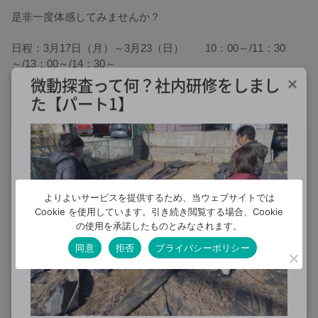
是非一度体感してみませんか？
日程：3月17日（月）～3月23（日） 10：00～/11：30
～/13：00～/14：30～
場所：流山市三輪野山（詳細はDMまたはメールでご案内）
微動探査って何？社内研修をしまし
×
完全予約制：じっくりご案内するため、完全予約制です
た【パート1】
🔻 ご予約・お問い合わせはこちら 🔻
【ご予約フォーム】
https://www.ie-
miru.jp/cms/yoyaku/ekurasu/events/79860
お電話・LINEでもご予約できます
みなさまのご来場おまちしております
よりよいサービスを提供するため、当ウェブサイトでは
ニュース＆トピックス
ブログ
Cookie を使用しています。引き続き閲覧する場合、Cookie
Posted in：
の使用を承諾したものとみなされます。
2025/2/27
投稿者：
e暮らすホーム
同意
拒否
プライバシーポリシー